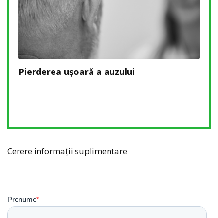
să
Pierderea ușoară a auzului
Pier
rec
afec
Cerere informații suplimentare