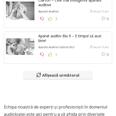
Clarfon – Cele mai inteligente aparate
auditive
Aparate Auditive
Acum 3 ani
0
3
Aparat auditiv Blu 9 – E timpul să auzi
bine!
Aparate Auditive Unitron BLU
Acum 3 ani
0
1
Afișează următorul
Echipa noastră de experți și profesioniști în domeniul
audiologiei este aici pentru a vă ghida prin diversele