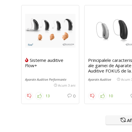
Sisteme auditive
Principalele caracteris
Flow+
ale gamei de Aparate
Auditive FOKUS de la
Hansaton
Aparate Auditive Performante
Aparate Auditive
Acum 3
Acum 3 ani
0
13
10
Pierdere auz – Tipuri și grade –
Pierder
Cum să recunoaștem semnele și
cum ne afectează viața de zi cu
Af
zi