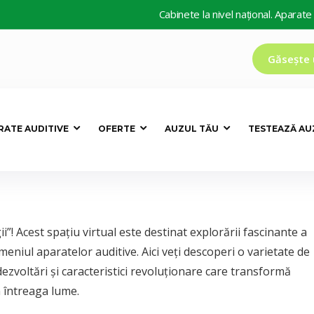
Cabinete la nivel național. Aparate auditiv
Găsește 
RATE AUDITIVE
OFERTE
AUZUL TĂU
TESTEAZĂ AU
”! Acest spațiu virtual este destinat explorării fascinante a
eniul aparatelor auditive. Aici veți descoperi o varietate de
 dezvoltări și caracteristici revoluționare care transformă
 întreaga lume.