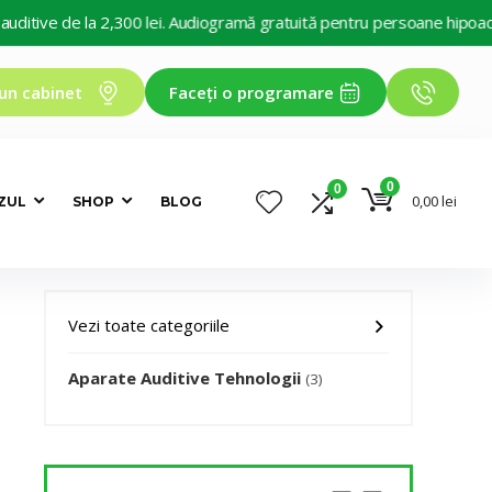
e de la 2,300 lei. Audiogramă gratuită pentru persoane hipoacuzice. D
un cabinet
Faceți o programare
0
0
0,00
lei
ZUL
SHOP
BLOG
Vezi toate categoriile
Aparate Auditive Tehnologii
(3)