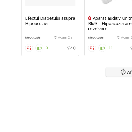
Efectul Diabetului asupra
Aparat auditiv Unit
Hipoacuziei
Blu9 – Hipoacuzia are
rezolvare!
Hipoacuzie
Acum 2 ani
Hipoacuzie
Acum 3
0
0
11
Af
Pierdere auz – Tipuri și grade –
Pierder
Cum să recunoaștem semnele și
cum ne afectează viața de zi cu
zi