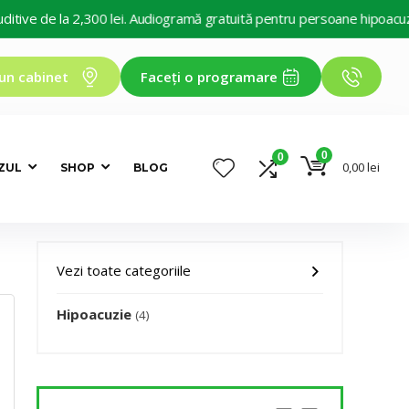
 de la 2,300 lei. Audiogramă gratuită pentru persoane hipoacuzice. De
un cabinet
Faceți o programare
0
0
0,00
lei
ZUL
SHOP
BLOG
Vezi toate categoriile
Hipoacuzie
(4)