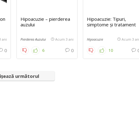
ron
Hipoacuzie – pierderea
Hipoacuzie: Tipuri,
auzului
simptome și tratament
 ani
Pierderea Auzului
Acum 3 ani
Hipoacuzie
Acum 3 an
0
0
6
10
ișează următorul
ea ușoară a auzului
Pierdere auz – Tipuri și g
Cum să recunoaștem sem
cum ne afectează viața de
zi