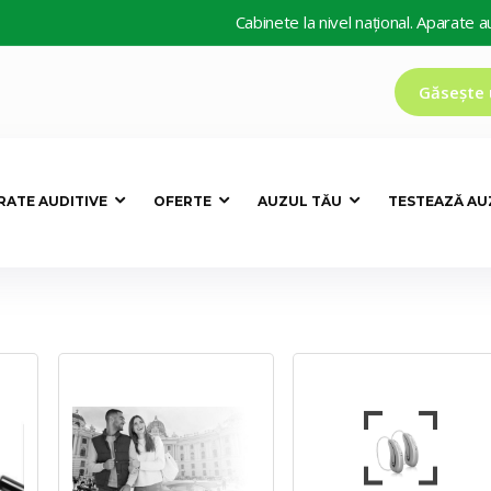
Cabinete la nivel național. Aparate auditive
Găsește 
RATE AUDITIVE
OFERTE
AUZUL TĂU
TESTEAZĂ AU