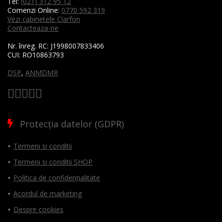
Tel:
(021) 312 95 12
Comenzi Online:
0770 592 319
Vezi cabinetele Clarfon
Contacteaza-ne
Nr. înreg. RC:
J1998007833406
CUI:
RO10863793
DSP
,
ANMDMR
Protecția datelor (GDPR)
Termeni si conditii
Termeni si conditii SHOP
Politica de confidențialitate
Acordul de marketing
Despre cookies