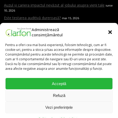
Auzul și cariera impactul nevăzut al jobului asupra vieții tale
iunie
10, 2026
Este testarea auditivă dureroasă?
mai 15, 2026
Care sunt cele mai frecvente cauze ale pierderii de auz
mai 15,
Administrează
2026
consimțământul
Cand trebuie sa mergi la ORL
mai 15, 2026
Pentru a oferi cea mai bună experiență, folosim tehnologii, cum ar fi
Aparat auditiv versus amplificator – care este diferența și de ce
cookie-uri, pentru a stoca și/sau accesa informațiile despre dispozitive.
contează evaluarea profesională
mai 15, 2026
Consimțământul pentru aceste tehnologii ne permite să procesăm date,
cum ar fi comportamentul de navigare sau ID-uri unice pe acest site.
Dacă nu îți dai consimțământul sau îți retragi consimțământul dat poate
avea afecte negative asupra unor anumite funcționalități și funcții.
0,00
lei
Acceptă
031.9111
Refuză
Vezi preferințele
0
0
Copyright © 2026 Clarfon. Toate drepturile rezervate.