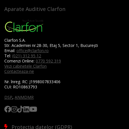
Aparate Auditive Clarfon
Clarfon S.A.
Str. Academiei nr.28-30, Etaj 5, Sector 1, București
Email:
office@clarfon.ro
Tel:
(021) 312 95 12
Comenzi Online:
0770 592 319
Vezi cabinetele Clarfon
Contacteaza-ne
Nr. înreg. RC:
J1998007833406
CUI:
RO10863793
DSP
,
ANMDMR
Protecția datelor (GDPR)