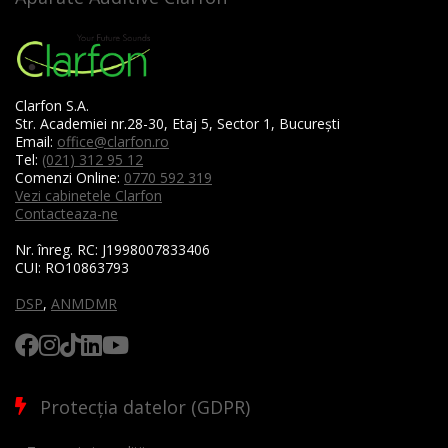
Clarfon S.A.
Str. Academiei nr.28-30, Etaj 5, Sector 1, București
Email:
office@clarfon.ro
Tel:
(021) 312 95 12
Comenzi Online:
0770 592 319
Vezi cabinetele Clarfon
Contacteaza-ne
Nr. înreg. RC:
J1998007833406
CUI:
RO10863793
DSP
,
ANMDMR
Protecția datelor (GDPR)