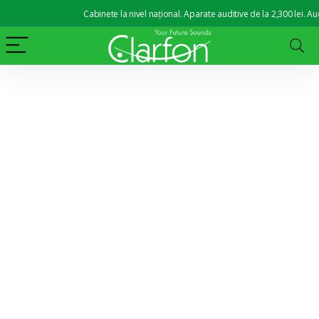
Cabinete la nivel național. Aparate auditive de la 2,300 lei. Audiogramă g