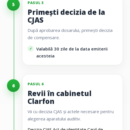
PASUL 5
5
Primești decizia de la
CJAS
După aprobarea dosarului, primești decizia
de compensare.
Valabilă 30 zile de la data emiterii
acesteia
PASUL 6
6
Revii în cabinetul
Clarfon
Vii cu decizia CJAS și actele necesare pentru
alegerea aparatului auditiv.
Decizia CJAS
Act de identitate
Card de