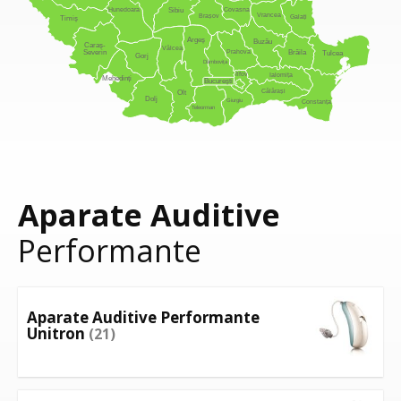
Hunedoara
Covasna
Sibiu
Vrancea
Brașov
Galați
Timiș
Argeș
Buzău
Caraș-
Vâlcea
Prahova
Severin
Brăila
Tulcea
Gorj
Dâmbovița
Ilfov
Ialomița
Mehedinți
București
Călărași
Olt
Dolj
Giurgiu
Constanța
Teleorman
Aparate Auditive
Performante
Aparate Auditive Performante
Unitron
(21)