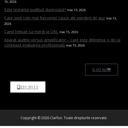
10, 2026
Este testarea auditivă dureroasă?
mai 15, 2026
Care sunt cele mai frecvente cauze ale pierderii de auz
mai 15,
2026
Cand trebuie sa mergi la ORL
mai 15, 2026
Aparat auditiv versus amplificator – care este diferența și de ce
contează evaluarea profesională
mai 15, 2026
0,00
lei
031.9111
Copyright © 2026 Clarfon. Toate drepturile rezervate.