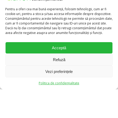
Pentru a oferi cea mai bună experiență, folosim tehnologii, cum ar fi
cookie-uri, pentru a stoca și/sau accesa informațiile despre dispozitive.
Consimțământul pentru aceste tehnologii ne permite să procesăm date,
cum ar fi comportamentul de navigare sau ID-uri unice pe acest site.
Dacă nu îți dai consimțământul sau îți retragi consimțământul dat poate
Aparate Auditive Clarfon
avea afecte negative asupra unor anumite funcționalități și funcții.
Acceptă
Refuză
Clarfon S.A.
Str. Academiei nr.28-30, Etaj 5, Sector 1, București
Email:
office@clarfon.ro
Vezi preferințele
Tel:
(021) 312 95 12
0
0
Comenzi Online:
0770 592 319
Politica de confidențialitate
Vezi cabinetele Clarfon
Contacteaza-ne
Nr. înreg. RC:
J1998007833406
CUI:
RO10863793
DSP
,
ANMDMR