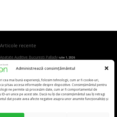
Articole recente
Apatate Auditive Bucuresti Pallady
iulie 1, 2026
Ce este otita și cum verificăm dacă auzul este afectat
Administrează consimțământul
iunie 10, 2026
Auzul și cariera impactul nevăzut al jobului asupra vieții
ri cea mai bună experiență, folosim tehnologii, cum ar fi cookie-uri,
tale
iunie 10, 2026
oca și/sau accesa informațiile despre dispozitive. Consimțământul pentru
Este testarea auditivă dureroasă?
ologii ne permite să procesăm date, cum ar fi comportamentul de
mai 15, 2026
 ID-uri unice pe acest site. Dacă nu îți dai consimțământul sau îți retragi
Care sunt cele mai frecvente cauze ale pierderii de auz
tul dat poate avea afecte negative asupra unor anumite funcționalități și
mai 15, 2026
Cand trebuie sa mergi la ORL
mai 15, 2026
Aparat auditiv versus amplificator – care este diferența și