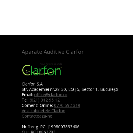
Aparate Auditive Clarfon
Clarfon S.A.
Str. Academiei nr.28-30, Etaj 5, Sector 1, București
Email:
office@clarfon.ro
Tel:
(021) 312 95 12
Comenzi Online:
0770 592 319
Vezi cabinetele Clarfon
Contacteaza-ne
Nr. înreg. RC:
J1998007833406
CUI:
RO10863793