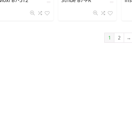
1
2
→