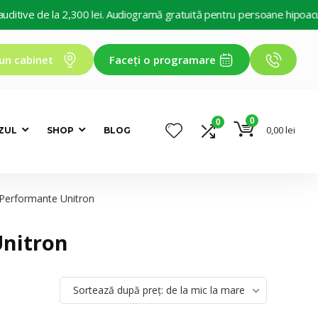
e de la 2,300 lei. Audiogramă gratuită pentru persoane hipoacuzice. 
un cabinet
Faceți o programare
0
0
0,00
lei
ZUL
SHOP
BLOG
 Performante Unitron
Unitron
Sortează după preț: de la mic la mare