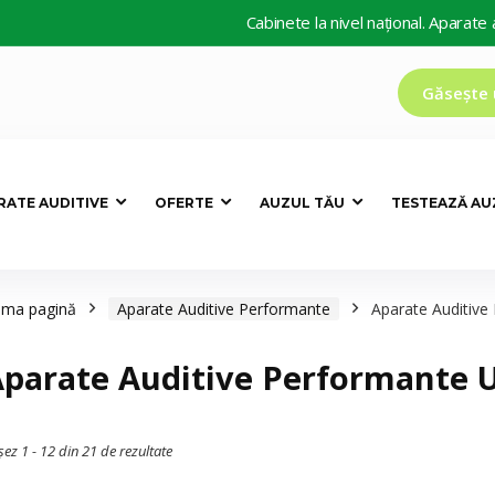
Cabinete la nivel național. Aparate auditiv
Găsește 
RATE AUDITIVE
OFERTE
AUZUL TĂU
TESTEAZĂ AU
ima pagină
Aparate Auditive Performante
Aparate Auditive
parate Auditive Performante 
șez 1 - 12 din 21 de rezultate