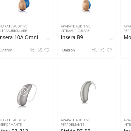
APARATE AUDITIVE
APARATE AUDITIVE
APAR
INTRAAURICULARE
INTRAAURICULARE
PER
Insera 10A Omni
Insera B9
Mo
Unitron
Unitron
APARATE AUDITIVE
APARATE AUDITIVE
APAR
PERFORMANTE
PERFORMANTE
INT
Moxi B7-312
Stride B7-PR
Ins