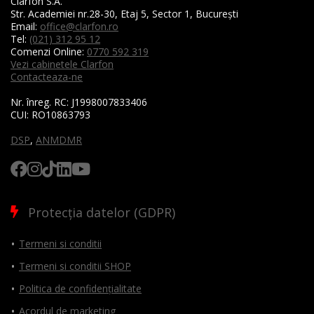
Clarfon S.A.
Str. Academiei nr.28-30, Etaj 5, Sector 1, București
Email:
office@clarfon.ro
Tel:
(021) 312 95 12
Comenzi Online:
0770 592 319
Vezi cabinetele Clarfon
Contacteaza-ne
Nr. înreg. RC:
J1998007833406
CUI:
RO10863793
DSP
,
ANMDMR
Protecția datelor (GDPR)
Termeni si conditii
Termeni si conditii SHOP
Politica de confidențialitate
Acordul de marketing