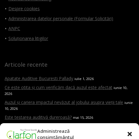
Despre cookies
Administrarea datelor personale (Formular Solicitări)
ANPC
Soluționarea litigilor
Articole recente
Apatate Auditive Bucuresti Pallady
iulie 1, 2026
Ce este otita și cum verificăm dacă auzul este afectat
iunie 10,
2026
Auzul și cariera impactul nevăzut al jobului asupra vieții tale
iunie
10, 2026
Este testarea auditivă dureroasă?
mai 15, 2026
Care sunt cele mai frecvente cauze ale pierderii de auz
mai 15,
Administrează
2026
consimțământul