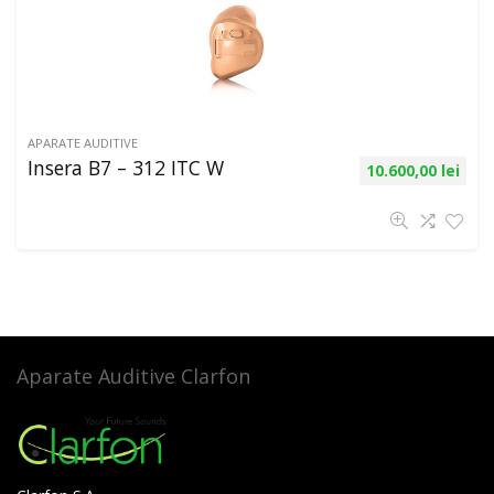
APARATE AUDITIVE
Insera B7 – 312 ITC W
10.600,00
lei
Aparate Auditive Clarfon