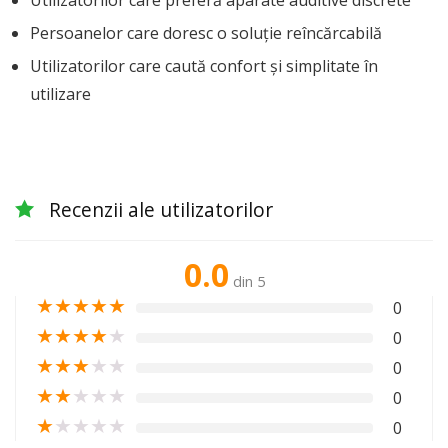
Persoanelor care doresc o soluție reîncărcabilă
Utilizatorilor care caută confort și simplitate în
utilizare
Recenzii ale utilizatorilor
0.0
din 5
★
★
★
★
★
0
★
★
★
★
★
0
★
★
★
★
★
0
★
★
★
★
★
0
★
★
★
★
★
0