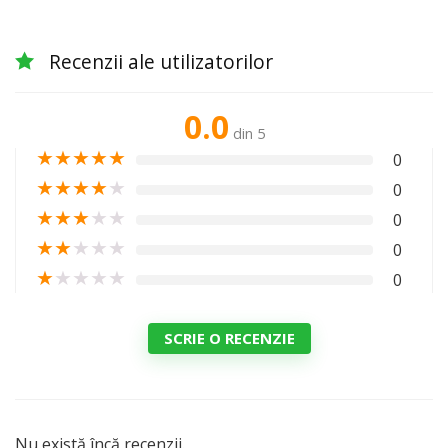
Recenzii ale utilizatorilor
0.0
din 5
★
★
★
★
★
0
★
★
★
★
★
0
★
★
★
★
★
0
★
★
★
★
★
0
★
★
★
★
★
0
SCRIE O RECENZIE
Nu există încă recenzii.