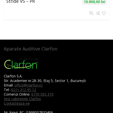
Stride V5 – PR
10.800,00
lei
Aparate Auditive Clarfon
Clarfon S.A.
Str. Academiei nr.28-30, Etaj 5, Sector 1, București
Email:
office@clarfon.ro
Tel:
(021) 312 95 12
Comenzi Online:
0770 592 319
Vezi cabinetele Clarfon
Contacteaza-ne
Nr. înreg. RC:
J1998007833406