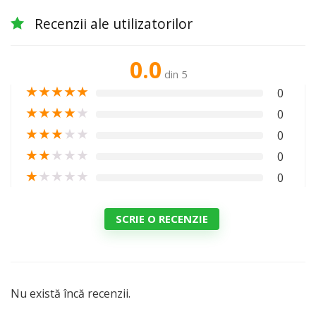
Recenzii ale utilizatorilor
0.0
din 5
★
★
★
★
★
0
★
★
★
★
★
0
★
★
★
★
★
0
★
★
★
★
★
0
★
★
★
★
★
0
SCRIE O RECENZIE
Nu există încă recenzii.