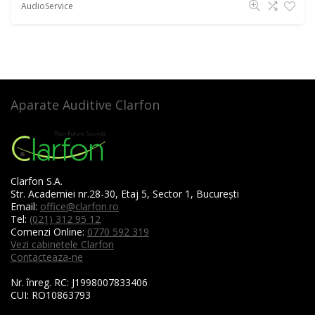
AudioService
Aparate Auditive Clarfon
Clarfon S.A.
Str. Academiei nr.28-30, Etaj 5, Sector 1, București
Email:
office@clarfon.ro
Tel:
(021) 312 95 12
Comenzi Online:
0770 592 319
Vezi cabinetele Clarfon
Contacteaza-ne
Nr. înreg. RC:
J1998007833406
CUI:
RO10863793