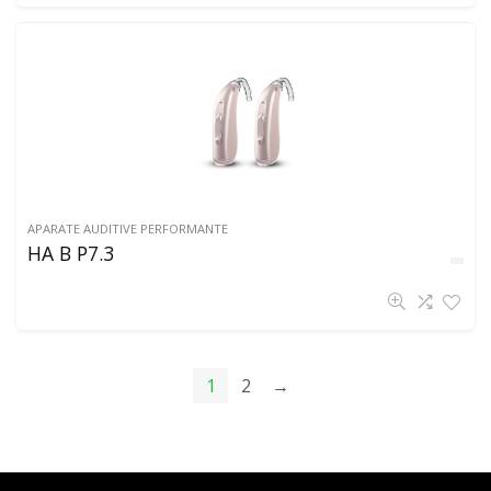
APARATE AUDITIVE PERFORMANTE
HA B P7.3
1
2
→