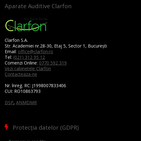
Aparate Auditive Clarfon
Clarfon S.A.
Str. Academiei nr.28-30, Etaj 5, Sector 1, București
Email:
office@clarfon.ro
Tel:
(021) 312 95 12
Comenzi Online:
0770 592 319
Vezi cabinetele Clarfon
Contacteaza-ne
Nr. înreg. RC:
J1998007833406
CUI:
RO10863793
DSP
,
ANMDMR
Protecția datelor (GDPR)