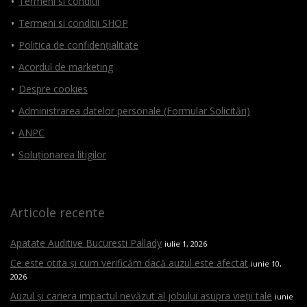
Termeni si conditii
Termeni si conditii SHOP
Politica de confidențialitate
Acordul de marketing
Despre cookies
Administrarea datelor personale (Formular Solicitări)
ANPC
Soluționarea litigilor
Articole recente
Apatate Auditive Bucuresti Pallady
iulie 1, 2026
Ce este otita și cum verificăm dacă auzul este afectat
iunie 10,
2026
Auzul și cariera impactul nevăzut al jobului asupra vieții tale
iunie