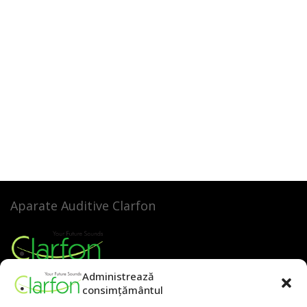
Aparate Auditive Clarfon
Administrează
Clarfon S.A.
consimțământul
Str. Academiei nr.28-30, Etaj 5, Sector 1, București
Email:
office@clarfon.ro