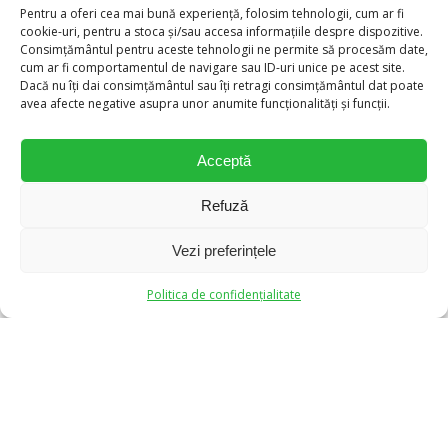
Pentru a oferi cea mai bună experiență, folosim tehnologii, cum ar fi
Tel:
(021) 312 95 12
cookie-uri, pentru a stoca și/sau accesa informațiile despre dispozitive.
Comenzi Online:
0770 592 319
Consimțământul pentru aceste tehnologii ne permite să procesăm date,
Vezi cabinetele Clarfon
cum ar fi comportamentul de navigare sau ID-uri unice pe acest site.
Contacteaza-ne
Dacă nu îți dai consimțământul sau îți retragi consimțământul dat poate
avea afecte negative asupra unor anumite funcționalități și funcții.
Nr. înreg. RC:
J1998007833406
CUI:
RO10863793
DSP
,
ANMDMR
Acceptă
Refuză
Protecția datelor (GDPR)
Vezi preferințele
0
0
Termeni si conditii
Politica de confidențialitate
Termeni si conditii SHOP
Politica de confidențialitate
Acordul de marketing
Despre cookies
Administrarea datelor personale (Formular Solicitări)