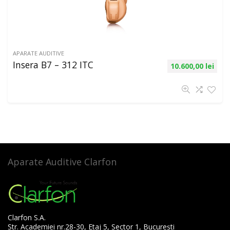
APARATE AUDITIVE
Insera B7 – 312 ITC
10.600,00
lei
Aparate Auditive Clarfon
Clarfon S.A.
Str. Academiei nr.28-30, Etaj 5, Sector 1, București