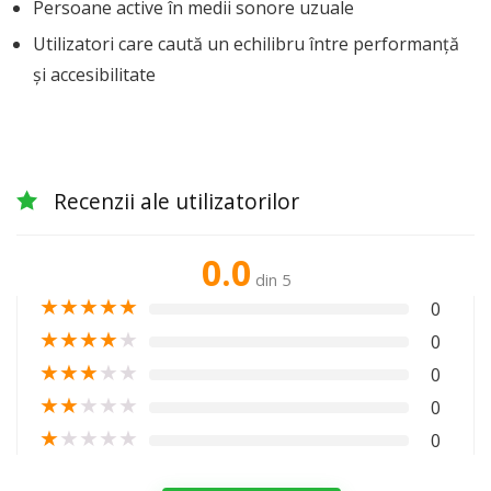
Persoane active în medii sonore uzuale
Utilizatori care caută un echilibru între performanță
și accesibilitate
Recenzii ale utilizatorilor
0.0
din 5
★
★
★
★
★
0
★
★
★
★
★
0
★
★
★
★
★
0
★
★
★
★
★
0
★
★
★
★
★
0