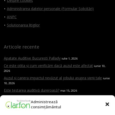
Despre cookies
Administrarea datelor personale (Formular Solicitări)
ANPC
Soluționarea litigilor
Articole recente
Apatate Auditive Bucuresti Pallady
iulie 1, 2026
Ce este otita și cum verificăm dacă auzul este afectat
iunie 10,
2026
Auzul și cariera impactul nevăzut al jobului asupra vieții tale
iunie
10, 2026
Este testarea auditivă dureroasă?
mai 15, 2026
Care sunt cele mai frecvente cauze ale pierderii de auz
mai 15,
Administrează
2026
consimțământul
Cand trebuie sa mergi la ORL
mai 15, 2026