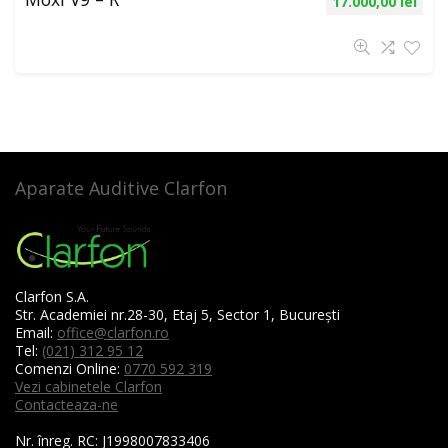
17.000,00
lei
Aparate Auditive Clarfon
Clarfon S.A.
Str. Academiei nr.28-30, Etaj 5, Sector 1, București
Email:
office@clarfon.ro
Tel:
(021) 312 95 12
Comenzi Online:
0770 592 319
Vezi cabinetele Clarfon
Contacteaza-ne
Nr. înreg. RC:
J1998007833406