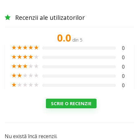
Recenzii ale utilizatorilor
0.0
din 5
★
★
★
★
★
0
★
★
★
★
★
0
★
★
★
★
★
0
★
★
★
★
★
0
★
★
★
★
★
0
SCRIE O RECENZIE
Nu există încă recenzii.