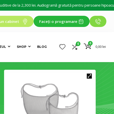
de la 2,300 lei. Audiogramă gratuită pentru persoane hipoacuzice. Dec
un cabinet
Faceți o programare
0
0
0,00
lei
ZUL
SHOP
BLOG