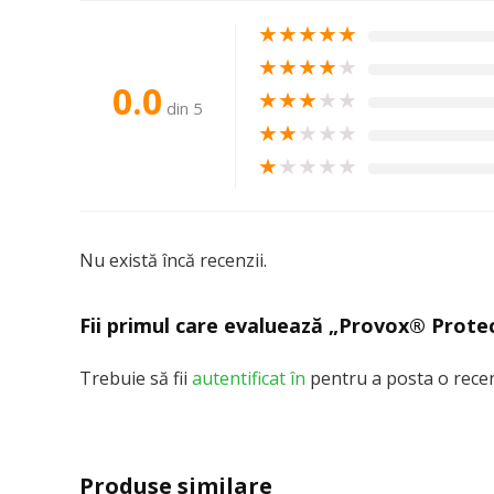
★
★
★
★
★
★
★
★
★
★
0.0
★
★
★
★
★
din 5
★
★
★
★
★
★
★
★
★
★
Nu există încă recenzii.
Fii primul care evaluează „Provox® Prote
Trebuie să fii
autentificat în
pentru a posta o recen
Produse similare