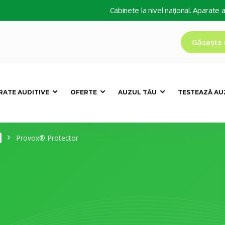
Cabinete la nivel național. Aparate auditive 
Găsește 
RATE AUDITIVE
OFERTE
AUZUL TĂU
TESTEAZĂ AU
Provox® Protector