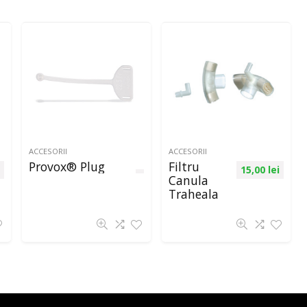
ACCESORII
ACCESORII
Provox® Plug
Filtru
15,00
lei
Canula
Traheala