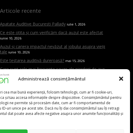
Articole recente
Apatate Auditive Bucuresti Pallady
iulie 1, 2026
Ce este otita și cum verificăm dacă auzul este afectat
iunie 10, 2026
Auzul și cariera impactul nevăzut al jobului asupra vieții
tale
iunie 10, 2026
Este testarea auditivă dureroasă?
mai 15, 2026
Care sunt cele mai frecvente cauze ale pierderii de auz
mai 15, 2026
Administrează consimțământul
Cand trebuie sa mergi la ORL
mai 15, 2026
Aparat auditiv versus amplificator – care este diferența și
ri cea mai bună experiență, folosim tehnologii, cum ar fi cookie-uri,
de ce contează evaluarea profesională
mai 15, 2026
oca și/sau accesa informațiile despre dispozitive. Consimțământul pentru
ologii ne permite să procesăm date, cum ar fi comportamentul de
 ID-uri unice pe acest site. Dacă nu îți dai consimțământul sau îți retragi
tul dat poate avea afecte negative asupra unor anumite funcționalități și
0,00
lei
031.9111