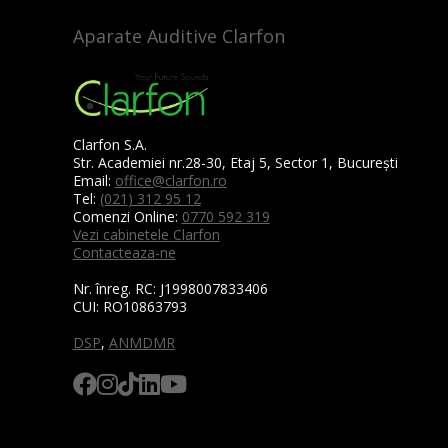
Aparate Auditive Clarfon
Clarfon S.A.
Str. Academiei nr.28-30, Etaj 5, Sector 1, București
Email:
office@clarfon.ro
Tel:
(021) 312 95 12
Comenzi Online:
0770 592 319
Vezi cabinetele Clarfon
Contacteaza-ne
Nr. înreg. RC:
J1998007833406
CUI:
RO10863793
DSP
,
ANMDMR