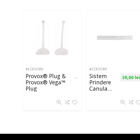
ACCESORII
ACCESORII
Provox® Plug &
Sistem
30,00
lei
Provox® Vega™
Prindere
Plug
Canula
Traheala