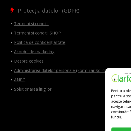
Protecția datelor (GDPR)
Termeni si conditii
Termeni si conditii SHOP
Politica de confidențialitate
Acordul de marketing
Despre cookies
Administrarea datelor personale (Formular Solicitări)
ANPC
Soluționarea litigilor
Pentru a ofe
pentru a st
aceste tehn
navigare sau
consimțămân
funcții.