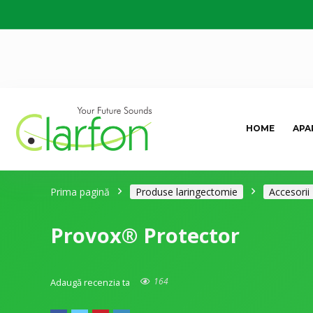
HOME
APA
Prima pagină
Produse laringectomie
Accesorii
Provox® Protector
164
Adaugă recenzia ta