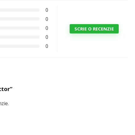
0
0
0
SCRIE O RECENZIE
0
0
ctor”
zie.