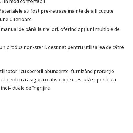
i în mod confortabil.
aterialele au fost pre-retrase înainte de a fi cusute
une ulterioare.
 manual de până la trei ori, oferind opțiuni multiple de
un produs non-steril, destinat pentru utilizarea de către
ilizatorii cu secreții abundente, furnizând protecție
put pentru a asigura o absorbție crescută și pentru a
 individuale de îngrijire.