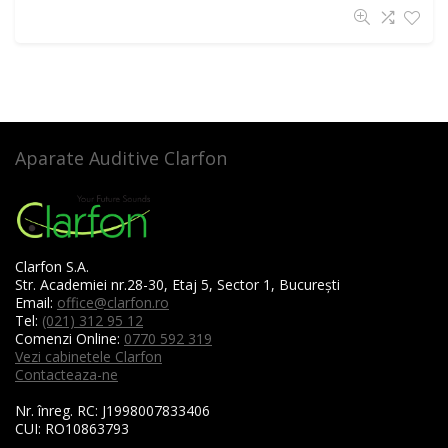
Aparate Auditive Clarfon
Clarfon S.A.
Str. Academiei nr.28-30, Etaj 5, Sector 1, București
Email:
office@clarfon.ro
Tel:
(021) 312 95 12
Comenzi Online:
0770 592 319
Vezi cabinetele Clarfon
Contacteaza-ne
Nr. înreg. RC:
J1998007833406
CUI:
RO10863793