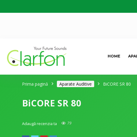
HOME
APA
Prima pagină
Aparate Auditive
BiCORE SR 80
BiCORE SR 80
79
Adaugă recenzia ta