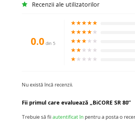
Recenzii ale utilizatorilor
★
★
★
★
★
★
★
★
★
★
0.0
★
★
★
★
★
din 5
★
★
★
★
★
★
★
★
★
★
Nu există încă recenzii.
Fii primul care evaluează „BiCORE SR 80”
Trebuie să fii
autentificat în
pentru a posta o recen