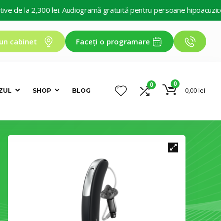
2,300 lei. Audiogramă gratuită pentru persoane hipoacuzice. Decontare
un cabinet
Faceți o programare
0
0
0,00
lei
ZUL
SHOP
BLOG