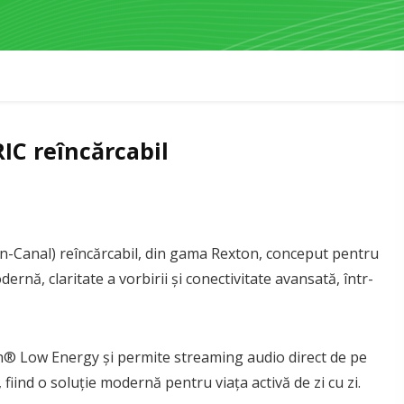
RIC reîncărcabil
in-Canal) reîncărcabil, din gama Rexton, conceput pentru
ernă, claritate a vorbirii și conectivitate avansată, într-
h® Low Energy și permite streaming audio direct de pe
iind o soluție modernă pentru viața activă de zi cu zi.