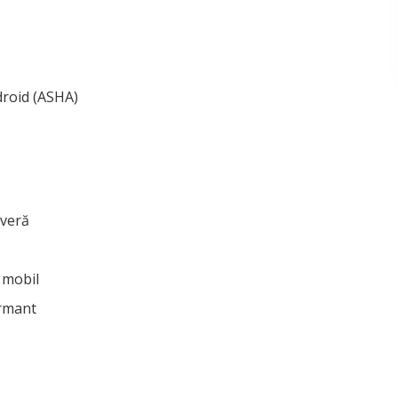
droid (ASHA)
everă
 mobil
ormant