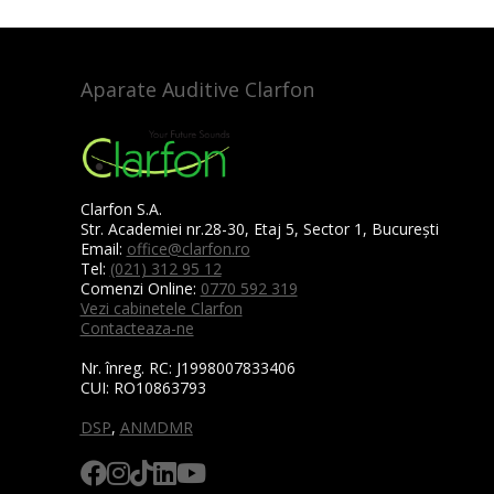
Aparate Auditive Clarfon
Clarfon S.A.
Str. Academiei nr.28-30, Etaj 5, Sector 1, București
Email:
office@clarfon.ro
Tel:
(021) 312 95 12
Comenzi Online:
0770 592 319
Vezi cabinetele Clarfon
Contacteaza-ne
Nr. înreg. RC:
J1998007833406
CUI:
RO10863793
DSP
,
ANMDMR