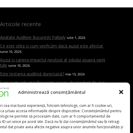
Articole recente
Apatate Auditive Bucuresti Pallady
iulie 1, 2026
Ce este otita și cum verificăm dacă auzul este afectat
iunie 10, 2026
Auzul și cariera impactul nevăzut al jobului asupra vieții
tale
iunie 10, 2026
Este testarea auditivă dureroasă?
mai 15, 2026
Care sunt cele mai frecvente cauze ale pierderii de auz
mai 15, 2026
Administrează consimțământul
Cand trebuie sa mergi la ORL
mai 15, 2026
Aparat auditiv versus amplificator – care este diferența și
ri cea mai bună experiență, folosim tehnologii, cum ar fi cookie-uri,
de ce contează evaluarea profesională
mai 15, 2026
oca și/sau accesa informațiile despre dispozitive. Consimțământul pentru
ologii ne permite să procesăm date, cum ar fi comportamentul de
 ID-uri unice pe acest site. Dacă nu îți dai consimțământul sau îți retragi
tul dat poate avea afecte negative asupra unor anumite funcționalități și