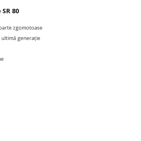
 SR 80
i foarte zgomotoase
e ultimă generație
ne