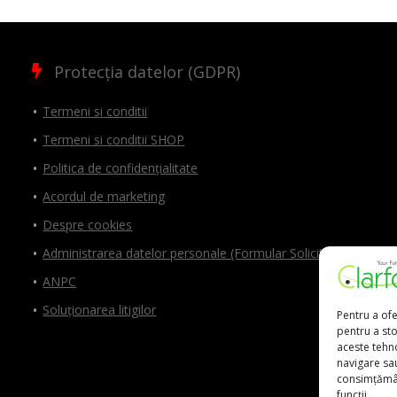
Protecția datelor (GDPR)
Termeni si conditii
Termeni si conditii SHOP
Politica de confidențialitate
Acordul de marketing
Despre cookies
Administrarea datelor personale (Formular Solicitări)
ANPC
Soluționarea litigilor
Pentru a ofe
pentru a st
aceste tehn
navigare sau
consimțămân
funcții.