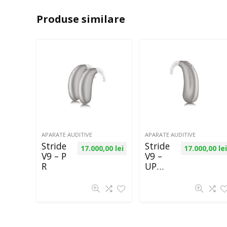
Produse similare
APARATE AUDITIVE
APARATE AUDITIVE
Stride
Stride
17.000,00
lei
17.000,00
lei
V9 – P
V9 –
R
UP
675