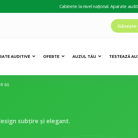
Cabinete la nivel național. Aparate auditive d
Găsește 
RATE AUDITIVE
OFERTE
AUZUL TĂU
TESTEAZĂ AU
R 60
design subțire și elegant.