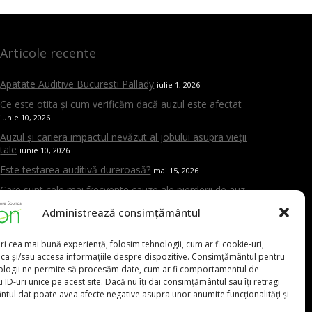
Articole recente
Apatate Auditive Bucuresti Pallady
iulie 1, 2026
Ce este otita și cum verificăm dacă auzul este afectat
iunie 10, 2026
Auzul și cariera impactul nevăzut al jobului asupra vieții
tale
iunie 10, 2026
Este testarea auditivă dureroasă?
mai 15, 2026
Care sunt cele mai frecvente cauze ale pierderii de auz
mai 15, 2026
Administrează consimțământul
Cand trebuie sa mergi la ORL
mai 15, 2026
Aparat auditiv versus amplificator – care este diferența și
ri cea mai bună experiență, folosim tehnologii, cum ar fi cookie-uri,
de ce contează evaluarea profesională
mai 15, 2026
oca și/sau accesa informațiile despre dispozitive. Consimțământul pentru
ologii ne permite să procesăm date, cum ar fi comportamentul de
 ID-uri unice pe acest site. Dacă nu îți dai consimțământul sau îți retragi
tul dat poate avea afecte negative asupra unor anumite funcționalități și