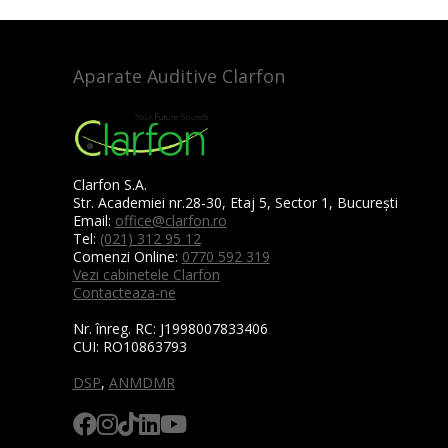
Aparate Auditive Clarfon
Clarfon S.A.
Str. Academiei nr.28-30, Etaj 5, Sector 1, București
Email:
office@clarfon.ro
Tel:
(021) 312 95 12
Comenzi Online:
0770 592 319
Vezi cabinetele Clarfon
Contacteaza-ne
Nr. înreg. RC:
J1998007833406
CUI:
RO10863793
DSP
,
ANMDMR