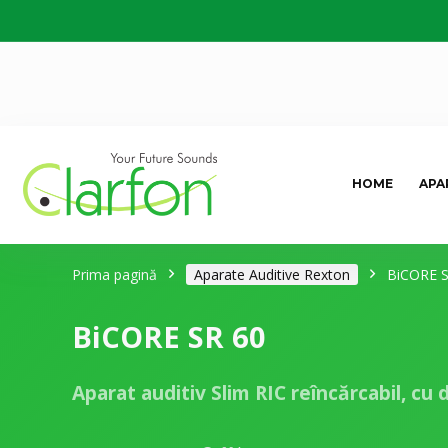
HOME
APA
Prima pagină
Aparate Auditive Rexton
BiCORE S
BiCORE SR 60
Aparat auditiv Slim RIC reîncărcabil, cu 