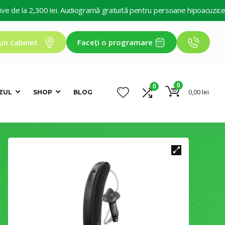
e la 2,300 lei. Audiogramă gratuită pentru persoane hipoacuzice. Deco
un cabinet
Faceți o programare
0
0
0,00
lei
ZUL
SHOP
BLOG