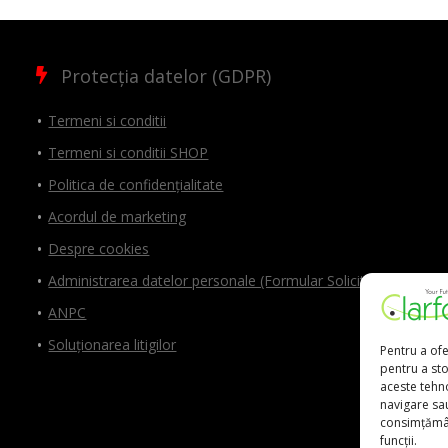
Protecția datelor (GDPR)
Termeni si conditii
Termeni si conditii SHOP
Politica de confidențialitate
Acordul de marketing
Despre cookies
Administrarea datelor personale (Formular Solicitări)
ANPC
Soluționarea litigilor
Pentru a ofe
pentru a st
aceste tehn
navigare sau
consimțămân
funcții.