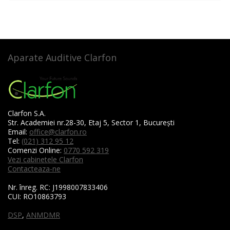
Aparate Auditive Clarfon
Clarfon S.A.
Str. Academiei nr.28-30, Etaj 5, Sector 1, București
Email:
office@clarfon.ro
Tel:
(021) 312 95 12
Comenzi Online:
0770 592 319
Vezi cabinetele Clarfon
Contacteaza-ne
Nr. înreg. RC:
J1998007833406
CUI:
RO10863793
DSP
,
ANMDMR