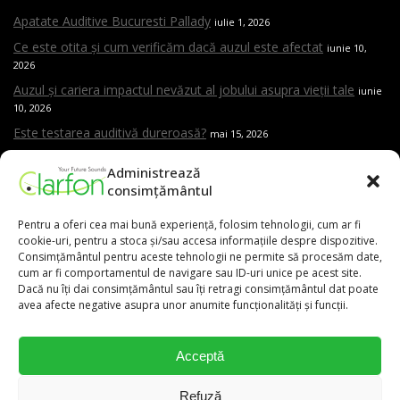
Apatate Auditive Bucuresti Pallady
iulie 1, 2026
Ce este otita și cum verificăm dacă auzul este afectat
iunie 10,
2026
Auzul și cariera impactul nevăzut al jobului asupra vieții tale
iunie
10, 2026
Este testarea auditivă dureroasă?
mai 15, 2026
Care sunt cele mai frecvente cauze ale pierderii de auz
mai 15,
Administrează
2026
consimțământul
Cand trebuie sa mergi la ORL
mai 15, 2026
Pentru a oferi cea mai bună experiență, folosim tehnologii, cum ar fi
Aparat auditiv versus amplificator – care este diferența și de ce
cookie-uri, pentru a stoca și/sau accesa informațiile despre dispozitive.
contează evaluarea profesională
mai 15, 2026
Consimțământul pentru aceste tehnologii ne permite să procesăm date,
cum ar fi comportamentul de navigare sau ID-uri unice pe acest site.
Dacă nu îți dai consimțământul sau îți retragi consimțământul dat poate
avea afecte negative asupra unor anumite funcționalități și funcții.
0,00
lei
Acceptă
031.9111
Refuză