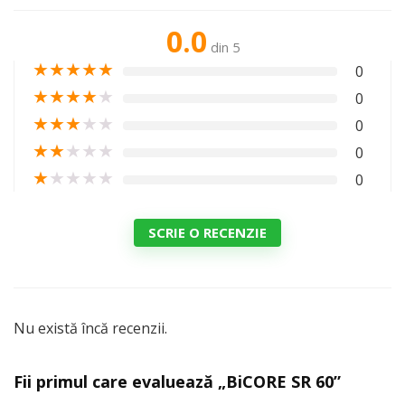
0.0
din 5
★
★
★
★
★
0
★
★
★
★
★
0
★
★
★
★
★
0
★
★
★
★
★
0
★
★
★
★
★
0
SCRIE O RECENZIE
Nu există încă recenzii.
Fii primul care evaluează „BiCORE SR 60”