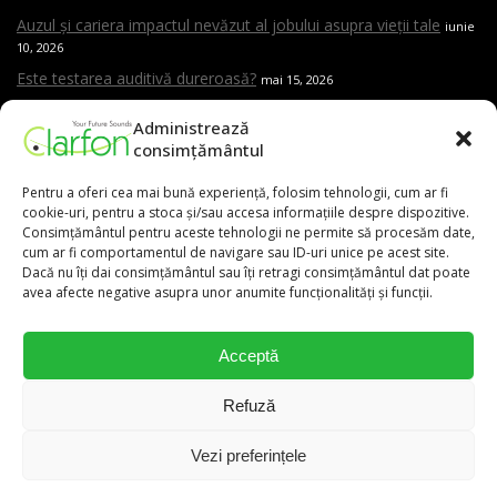
Auzul și cariera impactul nevăzut al jobului asupra vieții tale
iunie
10, 2026
Este testarea auditivă dureroasă?
mai 15, 2026
Care sunt cele mai frecvente cauze ale pierderii de auz
mai 15,
Administrează
2026
consimțământul
Cand trebuie sa mergi la ORL
mai 15, 2026
Pentru a oferi cea mai bună experiență, folosim tehnologii, cum ar fi
Aparat auditiv versus amplificator – care este diferența și de ce
cookie-uri, pentru a stoca și/sau accesa informațiile despre dispozitive.
contează evaluarea profesională
mai 15, 2026
Consimțământul pentru aceste tehnologii ne permite să procesăm date,
cum ar fi comportamentul de navigare sau ID-uri unice pe acest site.
Dacă nu îți dai consimțământul sau îți retragi consimțământul dat poate
avea afecte negative asupra unor anumite funcționalități și funcții.
0,00
lei
Acceptă
031.9111
Refuză
Vezi preferințele
0
0