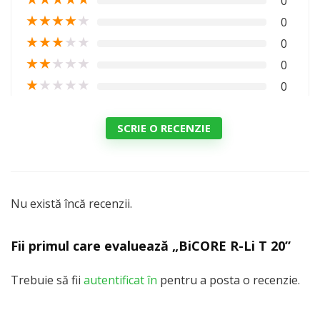
0
★
★
★
★
★
0
★
★
★
★
★
0
★
★
★
★
★
0
★
★
★
★
★
0
SCRIE O RECENZIE
Nu există încă recenzii.
Fii primul care evaluează „BiCORE R-Li T 20”
Trebuie să fii
autentificat în
pentru a posta o recenzie.