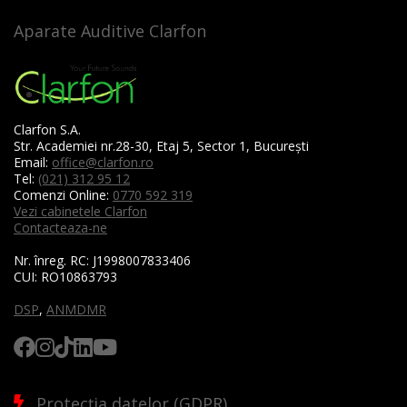
Aparate Auditive Clarfon
Clarfon S.A.
Str. Academiei nr.28-30, Etaj 5, Sector 1, București
Email:
office@clarfon.ro
Tel:
(021) 312 95 12
Comenzi Online:
0770 592 319
Vezi cabinetele Clarfon
Contacteaza-ne
Nr. înreg. RC:
J1998007833406
CUI:
RO10863793
DSP
,
ANMDMR
Protecția datelor (GDPR)