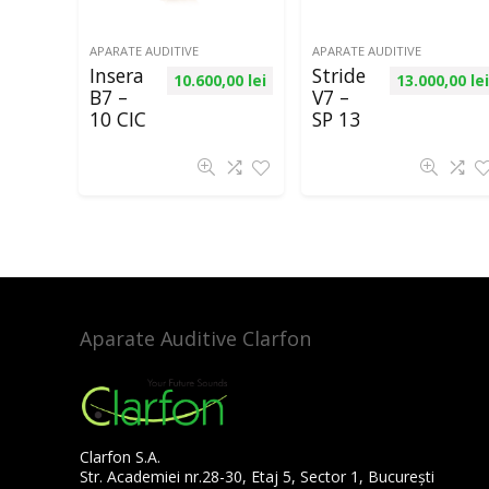
APARATE AUDITIVE
APARATE AUDITIVE
Insera
Stride
10.600,00
lei
13.000,00
lei
B7 –
V7 –
10 CIC
SP 13
Aparate Auditive Clarfon
Clarfon S.A.
Str. Academiei nr.28-30, Etaj 5, Sector 1, București