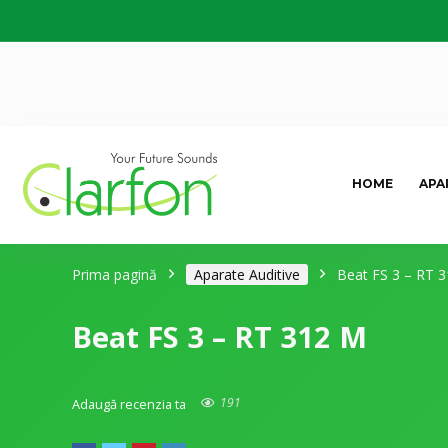
HOME
APA
Prima pagină
Aparate Auditive
Beat FS 3 – RT 
Beat FS 3 – RT 312 M
191
Adaugă recenzia ta