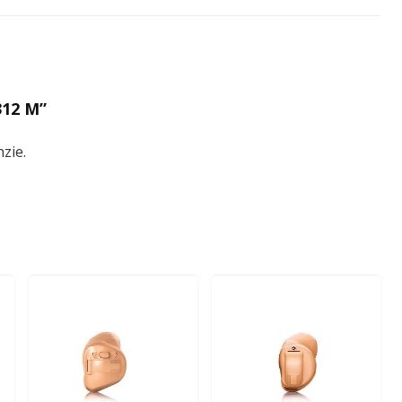
312 M”
zie.