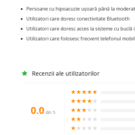
Persoane cu hipoacuzie ușoară până la modera
Utilizatori care doresc conectivitate Bluetooth
Utilizatori care doresc acces la sisteme cu buclă i
Utilizatori care folosesc frecvent telefonul mobil
Recenzii ale utilizatorilor
★
★
★
★
★
★
★
★
★
★
0.0
★
★
★
★
★
din 5
★
★
★
★
★
★
★
★
★
★