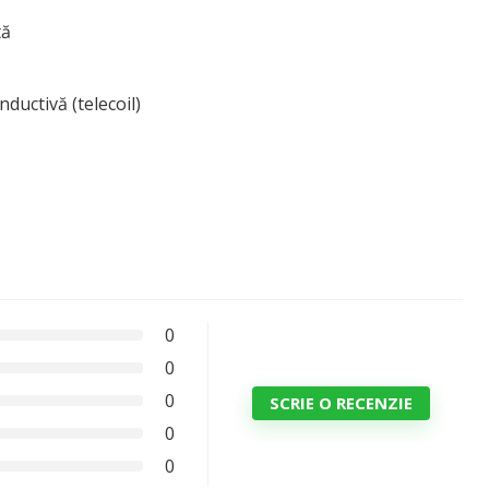
tă
nductivă (telecoil)
0
0
0
SCRIE O RECENZIE
0
0