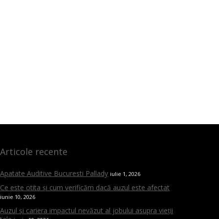
Articole recente
Apatate Auditive Bucuresti Pallady
iulie 1, 2026
Ce este otita și cum verificăm dacă auzul este afectat
iunie 10, 2026
Auzul și cariera impactul nevăzut al jobului asupra vieții