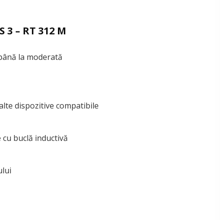
S 3 – RT 312 M
 până la moderată
lte dispozitive compatibile
e cu buclă inductivă
lui