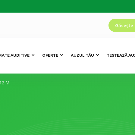
Găsește 
RATE AUDITIVE
OFERTE
AUZUL TĂU
TESTEAZĂ AU
312 M