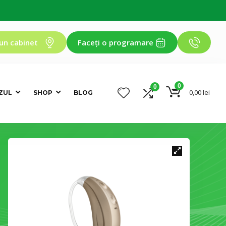
un cabinet
Faceți o programare
0
0
0,00
lei
ZUL
SHOP
BLOG