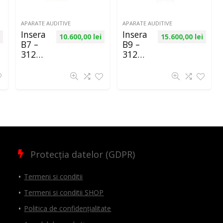
APARATE AUDITIVE
APARATE AUDITIVE
Insera
Insera
10.600,00
lei
15.600,00
lei
B7 –
B9 –
312
312
ITC W
ITC
Protecția datelor (GDPR)
Termeni si conditii
Termeni si conditii SHOP
Politica de confidențialitate