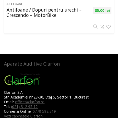
ANTIFOANE
Antifoane / Dopuri pentru urechi –
85,00
lei
Crescendo – MotorBike
Aparate Auditive Clarfon
Clarfon S.A.
Str. Academiei nr.28-30, Etaj 5, Sector 1, București
Email:
office@clarfon.ro
Tel:
(021) 312 95 12
Comenzi Online:
0770 592 319
Vezi cabinetele Clarfon