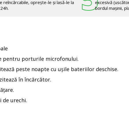
e reîncărcabile, oprește-le și lasă-le la
excesivă (uscăto
 24h.
bordul mașinii, pla
oale
e pentru porturile microfonului.
tează peste noapte cu ușile bateriilor deschise.
itează în încărcător.
ățare.
i de urechi.