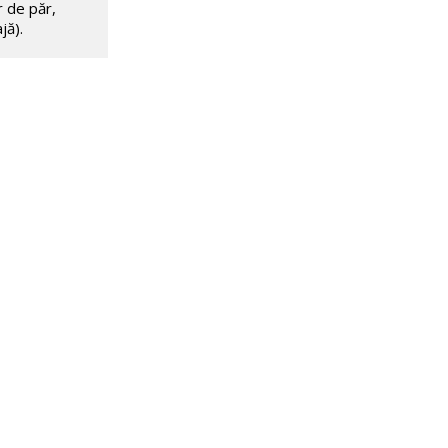
r de păr,
jă).