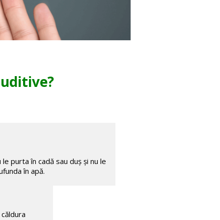
auditive?
 le purta în cadă sau duș și nu le
ufunda în apă.
 căldura