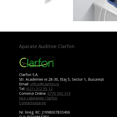
Aparate Auditive Clarfon
Clarfon S.A.
Str. Academiei nr.28-30, Etaj 5, Sector 1, București
Email:
office@clarfon.ro
Tel:
(021) 312 95 12
Comenzi Online:
0770 592 319
Vezi cabinetele Clarfon
Contacteaza-ne
Nr. înreg. RC:
J1998007833406
CUI:
RO10863793