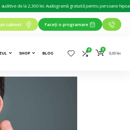
la 2,300 lei. Audiogramă gratuită pentru persoane hipoacuzice. Decon
un cabinet
Faceți o programare
0
0
0,00
lei
ZUL
SHOP
BLOG