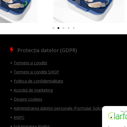
Protecția datelor (GDPR)
Termeni si conditii
Termeni si conditii SHOP
Politica de confidențialitate
Acordul de marketing
Despre cookies
Administrarea datelor personale (Formular Solicitări)
ANPC
Soluționarea litigilor