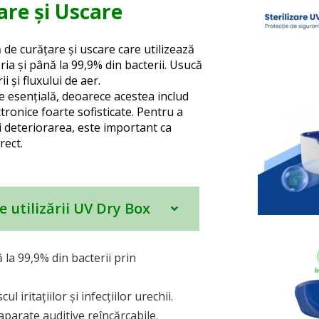
are și Uscare
 de curățare și uscare care utilizează
a și până la 99,9% din bacterii. Usucă
i și fluxului de aer.
e esențială, deoarece acestea includ
onice foarte sofisticate. Pentru a
i deteriorarea, este important ca
rect.
 utilizării UV Dry Box
ă la 99,9% din bacterii prin
l iritațiilor și infecțiilor urechii.
aparate auditive reîncărcabile.