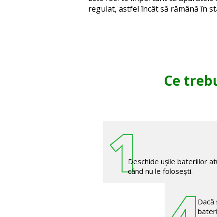
regulat, astfel încât să rămână în s
Ce trebu
1
Deschide ușile bateriilor at
când nu le folosești.
4
Dacă 
bateri