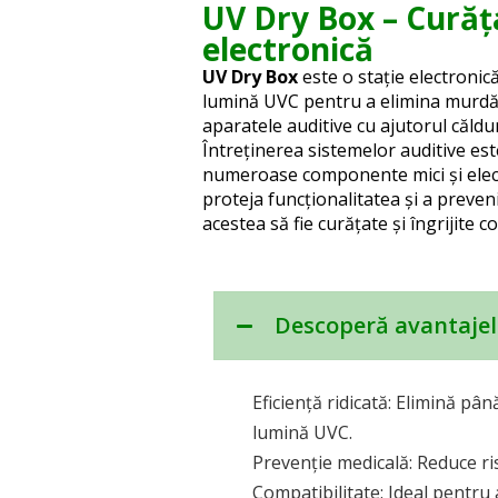
UV Dry Box – Curăț
electronică
UV Dry Box
este o stație electronică
lumină UVC pentru a elimina murdări
aparatele auditive cu ajutorul călduri
Întreținerea sistemelor auditive est
numeroase componente mici și electr
proteja funcționalitatea și a preven
acestea să fie curățate și îngrijite co
Descoperă avantajele
Eficiență ridicată: Elimină pân
lumină UVC.
Prevenție medicală: Reduce riscu
Compatibilitate: Ideal pentru 