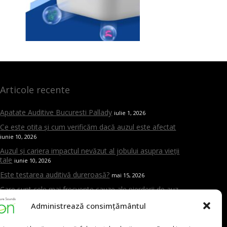
Articole recente
Apatate Auditive Bucuresti Pallady
iulie 1, 2026
Ce este otita și cum verificăm dacă auzul este afectat
iunie 10, 2026
Auzul și cariera impactul nevăzut al jobului asupra vieții
tale
iunie 10, 2026
Este testarea auditivă dureroasă?
mai 15, 2026
Care sunt cele mai frecvente cauze ale pierderii de auz
mai 15, 2026
Administrează consimțământul
Cand trebuie sa mergi la ORL
mai 15, 2026