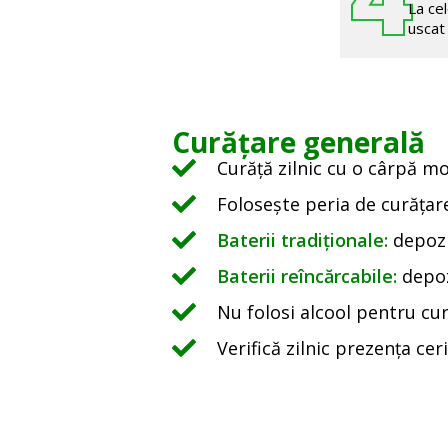
La cel
uscat
Curățare generală
Curăță zilnic cu o cârpă m
Folosește peria de curățar
Baterii tradiționale:
depozi
Baterii reîncărcabile:
depoz
Nu folosi alcool pentru cur
Verifică zilnic prezența ceri