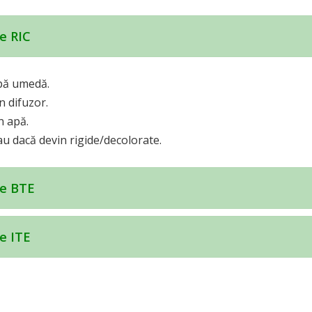
ve RIC
rpă umedă.
 difuzor.
n apă.
au dacă devin rigide/decolorate.
ve BTE
ve ITE