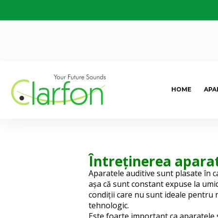
HOME
APA
Întreținerea aparat
Aparatele auditive sunt plasate în ca
așa că sunt constant expuse la umid
condiții care nu sunt ideale pentru
tehnologic.
Este foarte important ca aparatele să