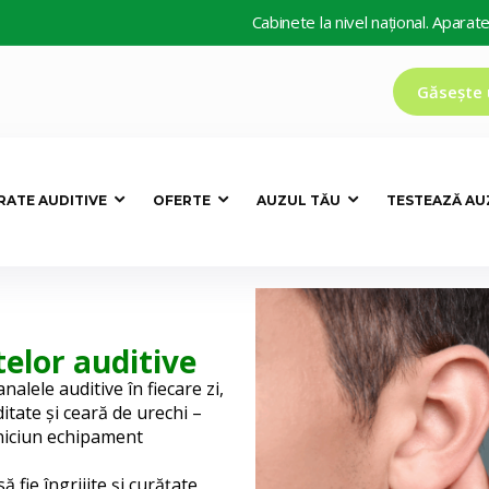
Cabinete la nivel național. Aparate auditive de 
Găsește 
RATE AUDITIVE
OFERTE
AUZUL TĂU
TESTEAZĂ AU
elor auditive
nalele auditive în fiecare zi,
itate și ceară de urechi –
 niciun echipament
 fie îngrijite și curățate