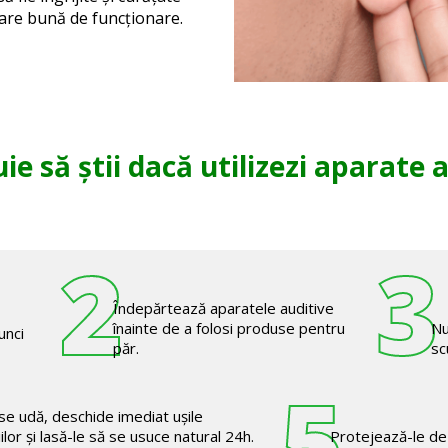
tare bună de funcționare.
ie să știi dacă utilizezi aparate 
2
3
Îndepărtează aparatele auditive
înainte de a folosi produse pentru
Nu
unci
păr.
sc
5
se udă, deschide imediat ușile
ilor și lasă-le să se usuce natural 24h.
Protejează-le de