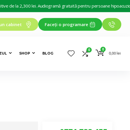
 de la 2,300 lei. Audiogramă gratuită pentru persoane hipoacuzice. De
un cabinet
Faceți o programare
0
0
0,00
lei
ZUL
SHOP
BLOG