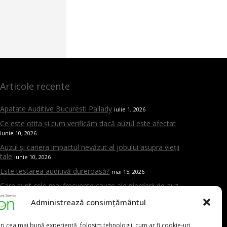
Articole recente
Apatate Auditive Bucuresti Pallady
iulie 1, 2026
Ce este otita și cum verificăm dacă auzul este afectat
iunie 10, 2026
Auzul și cariera impactul nevăzut al jobului asupra vieții
tale
iunie 10, 2026
Este testarea auditivă dureroasă?
mai 15, 2026
Care sunt cele mai frecvente cauze ale pierderii de auz
mai 15, 2026
Administrează consimțământul
Cand trebuie sa mergi la ORL
mai 15, 2026
Aparat auditiv versus amplificator – care este diferența și
ri cea mai bună experiență, folosim tehnologii, cum ar fi cookie-uri,