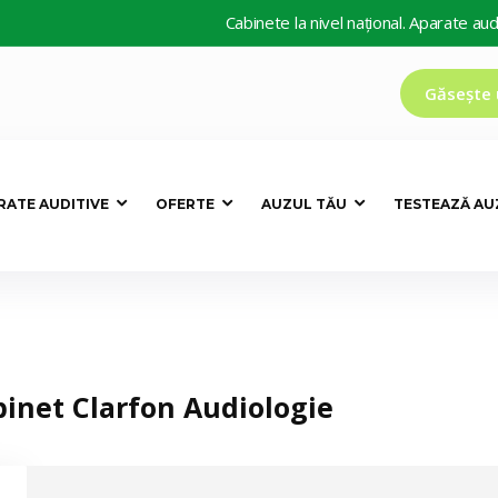
Cabinete la nivel național. Aparate auditive
Găsește 
RATE AUDITIVE
OFERTE
AUZUL TĂU
TESTEAZĂ AU
binet Clarfon Audiologie