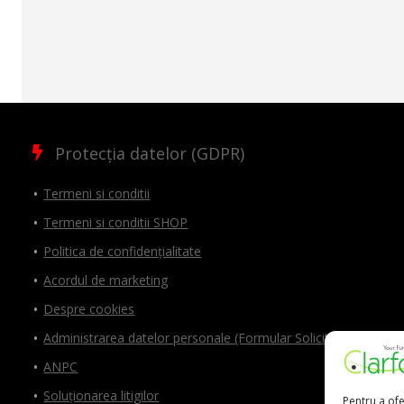
Protecția datelor (GDPR)
Termeni si conditii
Termeni si conditii SHOP
Politica de confidențialitate
Acordul de marketing
Despre cookies
Administrarea datelor personale (Formular Solicitări)
ANPC
Soluționarea litigilor
Pentru a ofe