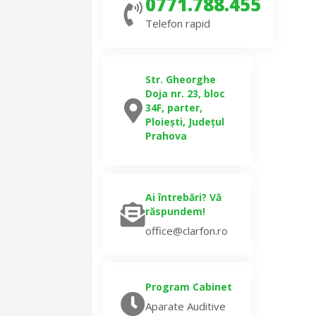
0771.788.455
Telefon rapid
Str. Gheorghe
Doja nr. 23, bloc
34F, parter,
Ploiești, Județul
Prahova
Ai întrebări? Vă
răspundem!
office@clarfon.ro
Program Cabinet
Aparate Auditive