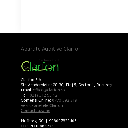
Aparate Auditive Clarfon
Clarfon S.A.
Str. Academiei nr.28-30, Etaj 5, Sector 1, București
Email:
office@clarfon.ro
Tel:
(021) 312 95 12
Comenzi Online:
0770 592 319
Vezi cabinetele Clarfon
Contacteaza-ne
Nr. înreg. RC:
J1998007833406
CUI:
RO10863793