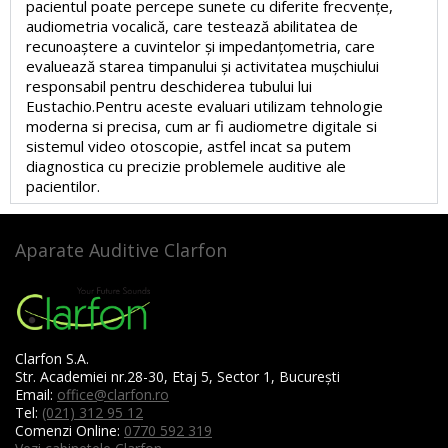
pacientul poate percepe sunete cu diferite frecvențe,
audiometria vocalică, care testează abilitatea de
recunoaștere a cuvintelor și impedanțometria, care
evaluează starea timpanului și activitatea mușchiului
responsabil pentru deschiderea tubului lui
Eustachio.Pentru aceste evaluari utilizam tehnologie
moderna si precisa, cum ar fi audiometre digitale si
sistemul video otoscopie, astfel incat sa putem
diagnostica cu precizie problemele auditive ale
pacientilor.
Aparate Auditive Clarfon
Clarfon S.A.
Str. Academiei nr.28-30, Etaj 5, Sector 1, București
Email:
office@clarfon.ro
Tel:
(021) 312 95 12
Comenzi Online:
0770 592 319