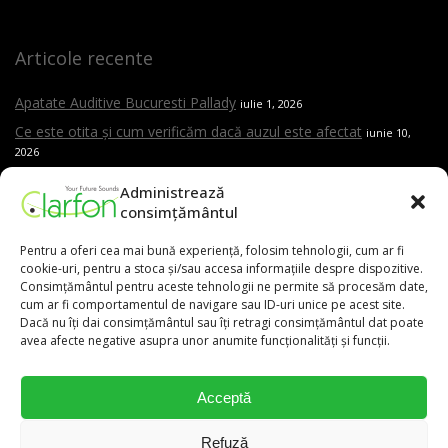
Articole recente
Apatate Auditive Bucuresti Pallady
iulie 1, 2026
Ce este otita și cum verificăm dacă auzul este afectat
iunie 10,
2026
Auzul și cariera impactul nevăzut al jobului asupra vieții tale
iunie
Administrează
10, 2026
consimțământul
Este testarea auditivă dureroasă?
mai 15, 2026
Pentru a oferi cea mai bună experiență, folosim tehnologii, cum ar fi
Care sunt cele mai frecvente cauze ale pierderii de auz
mai 15,
cookie-uri, pentru a stoca și/sau accesa informațiile despre dispozitive.
2026
Consimțământul pentru aceste tehnologii ne permite să procesăm date,
Cand trebuie sa mergi la ORL
cum ar fi comportamentul de navigare sau ID-uri unice pe acest site.
mai 15, 2026
Dacă nu îți dai consimțământul sau îți retragi consimțământul dat poate
Aparat auditiv versus amplificator – care este diferența și de ce
avea afecte negative asupra unor anumite funcționalități și funcții.
contează evaluarea profesională
mai 15, 2026
Acceptă
0,00
lei
Refuză