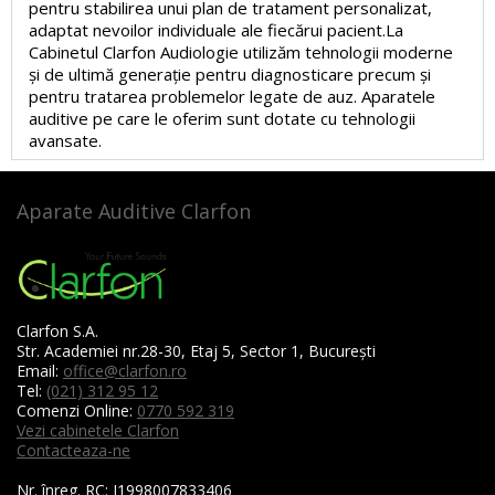
pentru stabilirea unui plan de tratament personalizat,
adaptat nevoilor individuale ale fiecărui pacient.La
Cabinetul Clarfon Audiologie utilizăm tehnologii moderne
și de ultimă generație pentru diagnosticare precum și
pentru tratarea problemelor legate de auz. Aparatele
auditive pe care le oferim sunt dotate cu tehnologii
avansate.
Aparate Auditive Clarfon
Clarfon S.A.
Str. Academiei nr.28-30, Etaj 5, Sector 1, București
Email:
office@clarfon.ro
Tel:
(021) 312 95 12
Comenzi Online:
0770 592 319
Vezi cabinetele Clarfon
Contacteaza-ne
Nr. înreg. RC:
J1998007833406