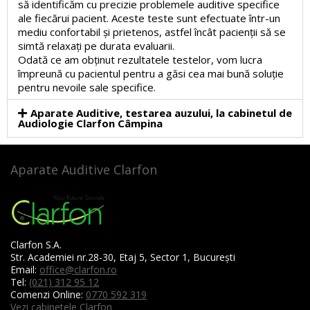
să identificăm cu precizie problemele auditive specifice
ale fiecărui pacient. Aceste teste sunt efectuate într-un
mediu confortabil și prietenos, astfel încât pacienții să se
simtă relaxați pe durata evaluarii.
Odată ce am obținut rezultatele testelor, vom lucra
împreună cu pacientul pentru a găsi cea mai bună soluție
pentru nevoile sale specifice.
Aparate Auditive, testarea auzului, la cabinetul de
Audiologie Clarfon Câmpina
Aparate Auditive Clarfon
Clarfon S.A.
Str. Academiei nr.28-30, Etaj 5, Sector 1, București
Email:
office@clarfon.ro
Tel:
(021) 312 95 12
Comenzi Online:
0770 592 319
Vezi cabinetele Clarfon