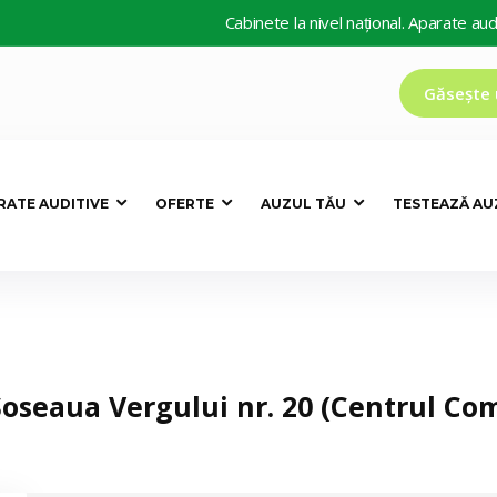
Cabinete la nivel național. Aparate auditive 
Găsește 
RATE AUDITIVE
OFERTE
AUZUL TĂU
TESTEAZĂ AU
Șoseaua Vergului nr. 20 (Centrul Co