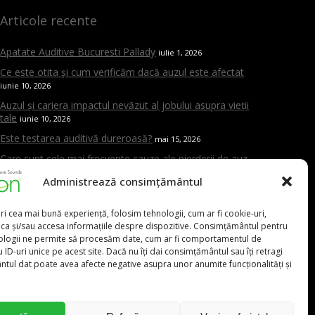
Articole recente
Apatate Auditive Bucuresti Pallady
iulie 1, 2026
Ce este otita și cum verificăm dacă auzul este afectat
iunie 10, 2026
Auzul și cariera impactul nevăzut al jobului asupra vieții
tale
iunie 10, 2026
Este testarea auditivă dureroasă?
mai 15, 2026
Care sunt cele mai frecvente cauze ale pierderii de auz
mai 15, 2026
Administrează consimțământul
Cand trebuie sa mergi la ORL
mai 15, 2026
Aparat auditiv versus amplificator – care este diferența și
ri cea mai bună experiență, folosim tehnologii, cum ar fi cookie-uri,
de ce contează evaluarea profesională
mai 15, 2026
oca și/sau accesa informațiile despre dispozitive. Consimțământul pentru
ologii ne permite să procesăm date, cum ar fi comportamentul de
 ID-uri unice pe acest site. Dacă nu îți dai consimțământul sau îți retragi
tul dat poate avea afecte negative asupra unor anumite funcționalități și
0,00
lei
031.9111