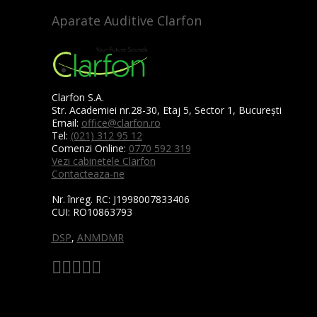
Aparate Auditive Clarfon
Clarfon S.A.
Str. Academiei nr.28-30, Etaj 5, Sector 1, București
Email:
office@clarfon.ro
Tel:
(021) 312 95 12
Comenzi Online:
0770 592 319
Vezi cabinetele Clarfon
Contacteaza-ne
Nr. înreg. RC:
J1998007833406
CUI:
RO10863793
DSP
,
ANMDMR