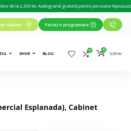
de la 2,300 lei. Audiogramă gratuită pentru persoane hipoacuzice. Dec
un cabinet
Faceți o programare
0
0
0,00
lei
ZUL
SHOP
BLOG
mercial Esplanada), Cabinet