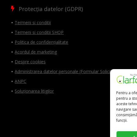
Protecția datelor (GDPR)
Termeni si conditii
Termeni si conditii SHOP
Politica de confidențialitate
Acordul de marketing
Despre cookies
Administrarea datelor personale (Formular Solicitări)
ANPC
Soluționarea litigilor
Pentru a ofe
pentru a st
aceste tehn
navigare sau
consimțămân
funcții.