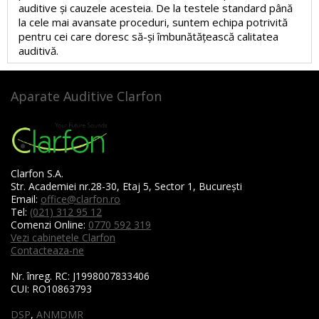
auditive și cauzele acesteia. De la testele standard până
la cele mai avansate proceduri, suntem echipa potrivită
pentru cei care doresc să-și îmbunătățească calitatea
auditivă.
Aparate Auditive Clarfon
Clarfon S.A.
Str. Academiei nr.28-30, Etaj 5, Sector 1, București
Email:
office@clarfon.ro
Tel:
(021) 312 95 12
Comenzi Online:
0770 592 319
Vezi cabinetele Clarfon
Contacteaza-ne
Nr. înreg. RC:
J1998007833406
CUI:
RO10863793
DSP
,
ANMDMR