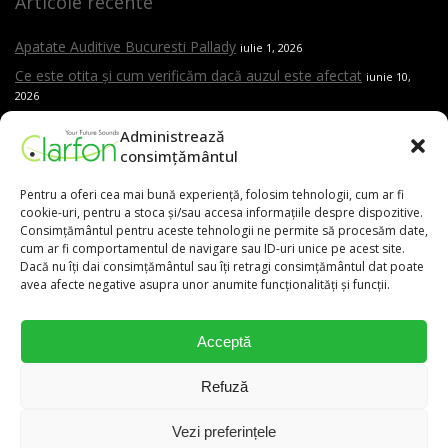
Articole recente
Apatate Auditive Bucuresti Pallady
iulie 1, 2026
Ce este otita și cum verificăm dacă auzul este afectat
iunie 10,
2026
Auzul și cariera impactul nevăzut al jobului asupra vieții tale
iunie
Administrează
10, 2026
consimțământul
Este testarea auditivă dureroasă?
mai 15, 2026
Pentru a oferi cea mai bună experiență, folosim tehnologii, cum ar fi
Care sunt cele mai frecvente cauze ale pierderii de auz
mai 15,
cookie-uri, pentru a stoca și/sau accesa informațiile despre dispozitive.
2026
Consimțământul pentru aceste tehnologii ne permite să procesăm date,
Cand trebuie sa mergi la ORL
cum ar fi comportamentul de navigare sau ID-uri unice pe acest site.
mai 15, 2026
Dacă nu îți dai consimțământul sau îți retragi consimțământul dat poate
Aparat auditiv versus amplificator – care este diferența și de ce
avea afecte negative asupra unor anumite funcționalități și funcții.
contează evaluarea profesională
mai 15, 2026
Acceptă
0,00
lei
Refuză
Vezi preferințele
031.9111