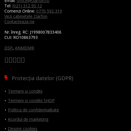
Email:
office@clarfon.ro
Tel:
(021) 312 95 12
Comenzi Online:
0770 592 319
Vezi cabinetele Clarfon
Contacteaza-ne
Nr. înreg. RC:
J1998007833406
CUI:
RO10863793
DSP
,
ANMDMR
Protecția datelor (GDPR)
Termeni si conditii
Termeni si conditii SHOP
Politica de confidențialitate
Acordul de marketing
Despre cookies