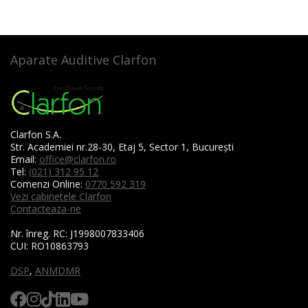
Aparate Auditive Clarfon
Clarfon S.A.
Str. Academiei nr.28-30, Etaj 5, Sector 1, București
Email:
office@clarfon.ro
Tel:
(021) 312 95 12
Comenzi Online:
0770 592 319
Vezi cabinetele Clarfon
Contacteaza-ne
Nr. înreg. RC:
J1998007833406
CUI:
RO10863793
DSP
,
ANMDMR