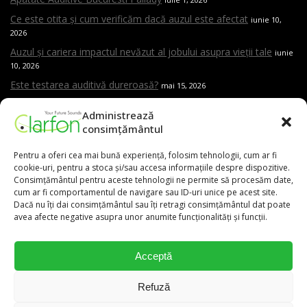
Ce este otita și cum verificăm dacă auzul este afectat
iunie 10,
2026
Auzul și cariera impactul nevăzut al jobului asupra vieții tale
iunie
10, 2026
Este testarea auditivă dureroasă?
mai 15, 2026
Care sunt cele mai frecvente cauze ale pierderii de auz
mai 15,
Administrează
2026
consimțământul
Cand trebuie sa mergi la ORL
mai 15, 2026
Pentru a oferi cea mai bună experiență, folosim tehnologii, cum ar fi
Aparat auditiv versus amplificator – care este diferența și de ce
cookie-uri, pentru a stoca și/sau accesa informațiile despre dispozitive.
contează evaluarea profesională
mai 15, 2026
Consimțământul pentru aceste tehnologii ne permite să procesăm date,
cum ar fi comportamentul de navigare sau ID-uri unice pe acest site.
Dacă nu îți dai consimțământul sau îți retragi consimțământul dat poate
avea afecte negative asupra unor anumite funcționalități și funcții.
0,00
lei
Acceptă
031.9111
Refuză