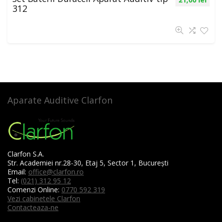
312
Aparate Auditive Clarfon
Clarfon S.A.
Str. Academiei nr.28-30, Etaj 5, Sector 1, București
Email:
office@clarfon.ro
Tel:
(021) 312 95 12
Comenzi Online:
0770 592 319
Vezi cabinetele Clarfon
Contacteaza-ne