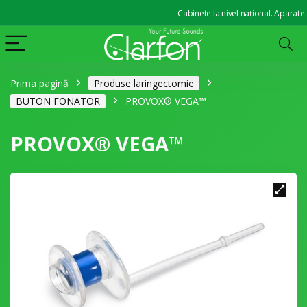
Cabinete la nivel național. Aparate audi
Prima pagină
Produse laringectomie
BUTON FONATOR
PROVOX® VEGA™
PROVOX® VEGA™