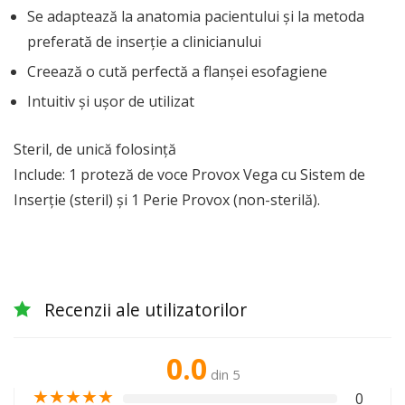
Se adaptează la anatomia pacientului şi la metoda
preferată de inserţie a clinicianului
Creează o cută perfectă a flanşei esofagiene
Intuitiv şi uşor de utilizat
Steril, de unică folosinţă
Include
: 1 proteză de voce Provox Vega cu Sistem de
Inserţie (steril) şi 1 Perie Provox (non-sterilă).
Recenzii ale utilizatorilor
0.0
din 5
★
★
★
★
★
0