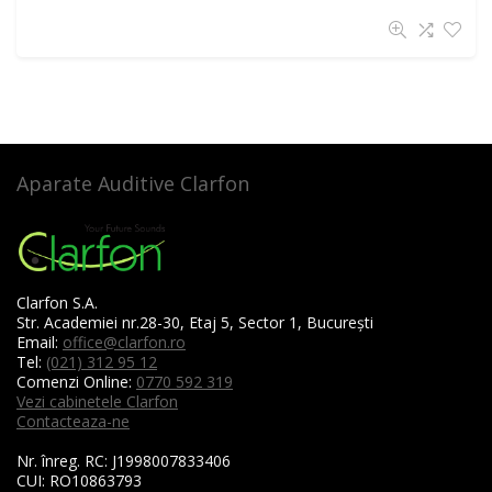
Aparate Auditive Clarfon
Clarfon S.A.
Str. Academiei nr.28-30, Etaj 5, Sector 1, București
Email:
office@clarfon.ro
Tel:
(021) 312 95 12
Comenzi Online:
0770 592 319
Vezi cabinetele Clarfon
Contacteaza-ne
Nr. înreg. RC:
J1998007833406
CUI:
RO10863793