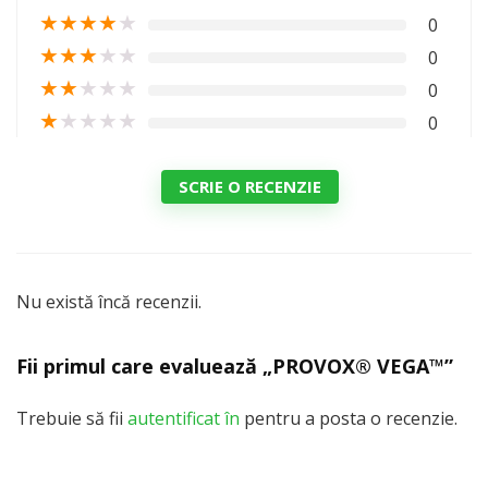
★
★
★
★
★
0
★
★
★
★
★
0
★
★
★
★
★
0
★
★
★
★
★
0
SCRIE O RECENZIE
Nu există încă recenzii.
Fii primul care evaluează „PROVOX® VEGA™”
Trebuie să fii
autentificat în
pentru a posta o recenzie.