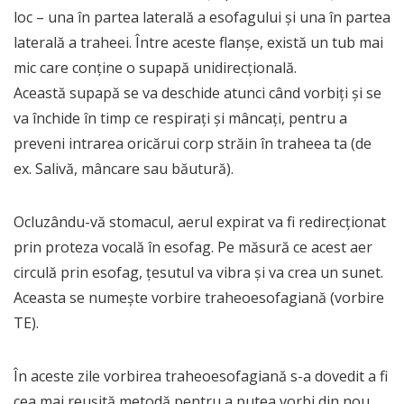
loc – una în partea laterală a esofagului și una în partea
laterală a traheei. Între aceste flanșe, există un tub mai
mic care conține o supapă unidirecțională.
Această supapă se va deschide atunci când vorbiți și se
va închide în timp ce respirați și mâncați, pentru a
preveni intrarea oricărui corp străin în traheea ta (de
ex. Salivă, mâncare sau băutură).
Ocluzându-vă stomacul, aerul expirat va fi redirecționat
prin proteza vocală în esofag. Pe măsură ce acest aer
circulă prin esofag, țesutul va vibra și va crea un sunet.
Aceasta se numește vorbire traheoesofagiană (
vorbire
TE
).
În aceste zile vorbirea traheoesofagiană s-a dovedit a fi
cea mai reușită metodă pentru a putea vorbi din nou