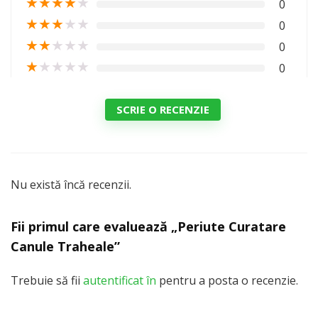
★
★
★
★
★
0
★
★
★
★
★
0
★
★
★
★
★
0
★
★
★
★
★
0
SCRIE O RECENZIE
Nu există încă recenzii.
Fii primul care evaluează „Periute Curatare
Canule Traheale”
Trebuie să fii
autentificat în
pentru a posta o recenzie.