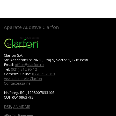
Aparate Auditive Clarfon
Clarfon S.A.
Str. Academiei nr.28-30, Etaj 5, Sector 1, București
Email:
office@clarfon.ro
Tel:
(021) 312 95 12
Comenzi Online:
0770 592 319
Vezi cabinetele Clarfon
Contacteaza-ne
Nr. înreg. RC:
J1998007833406
CUI:
RO10863793
DSP
,
ANMDMR