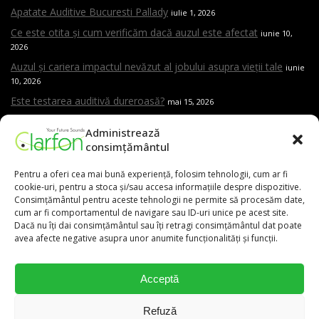
Apatate Auditive Bucuresti Pallady
iulie 1, 2026
Ce este otita și cum verificăm dacă auzul este afectat
iunie 10,
2026
Auzul și cariera impactul nevăzut al jobului asupra vieții tale
iunie
10, 2026
Este testarea auditivă dureroasă?
mai 15, 2026
Care sunt cele mai frecvente cauze ale pierderii de auz
mai 15,
Administrează
2026
consimțământul
Cand trebuie sa mergi la ORL
mai 15, 2026
Pentru a oferi cea mai bună experiență, folosim tehnologii, cum ar fi
Aparat auditiv versus amplificator – care este diferența și de ce
cookie-uri, pentru a stoca și/sau accesa informațiile despre dispozitive.
contează evaluarea profesională
mai 15, 2026
Consimțământul pentru aceste tehnologii ne permite să procesăm date,
cum ar fi comportamentul de navigare sau ID-uri unice pe acest site.
Dacă nu îți dai consimțământul sau îți retragi consimțământul dat poate
avea afecte negative asupra unor anumite funcționalități și funcții.
0,00
lei
Acceptă
031.9111
Refuză