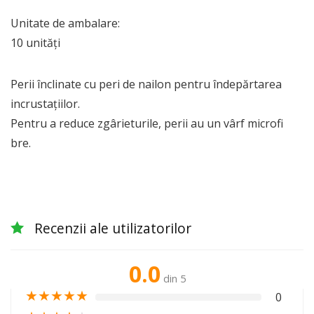
Unitate de ambalare:
10 unități
Perii înclinate cu peri de nailon pentru îndepărtarea
incrustațiilor.
Pentru a reduce zgârieturile, perii au un vârf microfi
bre.
Recenzii ale utilizatorilor
0.0
din 5
★
★
★
★
★
0